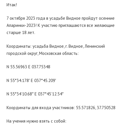
Итак!
7 октября 2023 года в усадьбе Видное пройдут осенние
Апаринки-2023! К участию приглашаются все желающие
старше 18 лет.
Координаты: усадьба Видное, г. Видное, Ленинский
городской округ, Московская область:
N 55.56963 E 037.75348
N 55°34.178′ E 037°45.209′
N 55°34’10.68″ E 037°45’12.54″
Координаты для входа участников: 55.571826, 37.750528
На учения нужно взять с собой: