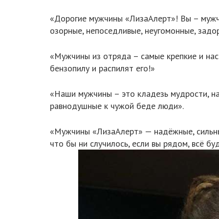
«Дорогие мужчины «ЛизаАлерт»! Вы – мужчи
озорные, непоседливые, неугомонные, задор
«Мужчины из отряда – самые крепкие и нас
бензопилу и распилят его!»
«Наши мужчины – это кладезь мудрости, на
равнодушные к чужой беде люди».
«Мужчины «ЛизаАлерт» — надёжные, сильные
что бы ни случилось, если вы рядом, всё б