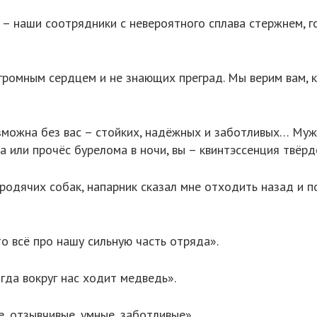
 наши соотрядники с невероятного сплава стержнем, гот
громным сердцем и не знающих преград. Мы верим вам, к
озможна без вас – стойких, надёжных и заботливых… Муж
а или прочёс бурелома в ночи, вы – квинтэссенция твёр
родячих собак, напарник сказал мне отходить назад и п
о всё про нашу сильную часть отряда».
гда вокруг нас ходит медведь».
, отзывчивые, умные, заботливые».