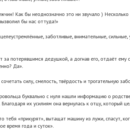
жчин! Как бы неоднозначно это ни звучало ) Несколько 
 вызволил бы нас оттуда!»
, целеустремлённые, заботливые, внимательные, сильные,
т за потерявшимся дедушкой, а догнав его, отдаёт ему 
енно? Да».
сочетать силу, смелость, твёрдость и трогательную забо
ровольца буквально с нуля нашли информацию о родстве
. Благодаря их усилиям она вернулась к отцу, который це
то тебя «прикурят», вытащат машину из лужи, спасут, ког
ое время года и суток».