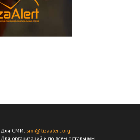
Для СМИ:
smi@lizaalert.org
Для организаций и по всем остальным