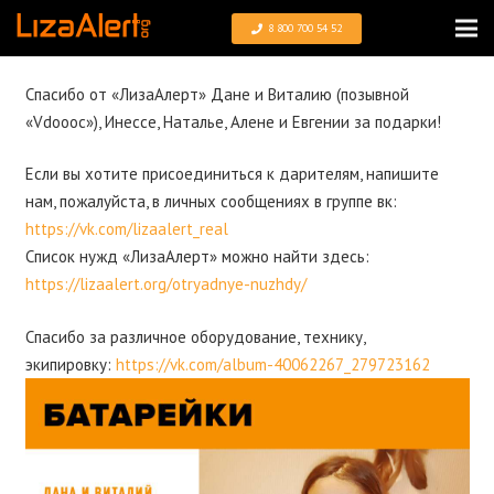
8 800 700 54 52
Спасибо от «ЛизаАлерт» Дане и Виталию (позывной
«Vdoooc»), Инессе, Наталье, Алене и Евгении за подарки!
Если вы хотите присоединиться к дарителям, напишите
нам, пожалуйста, в личных сообщениях в группе вк:
https://vk.com/lizaalert_real
Список нужд «ЛизаАлерт» можно найти здесь:
https://lizaalert.org/otryadnye-nuzhdy/
Спасибо за различное оборудование, технику,
экипировку:
https://vk.com/album-40062267_279723162