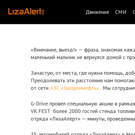
Движение
СМИ
«Внимание, выезд!» — фраза, знакомая кажд
маленький мальчик не вернулся домой с пр
Зачастую, от места, где нужна помощь, до
Преодолевать эти расстояния нам помогаю
от сети
АЗС «Газпромнефть»
. Мы сотрудни
G-Drive провел специальную акцию в рамка
VK FEST: более 2000 гостей стенда топли
отряда «ЛизаАлерт» — минуты, проведенные
35 автомобилей отряда «ЛизаАлерт» в Мос