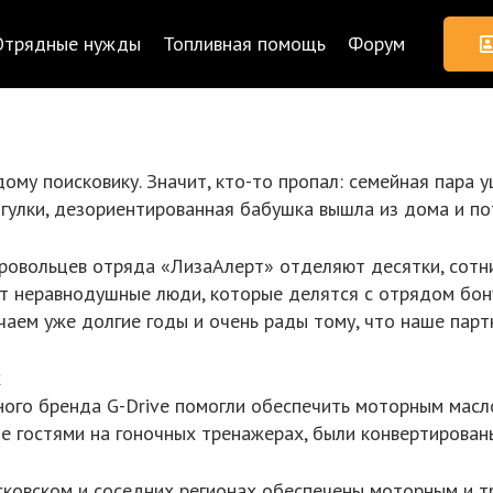
Отрядные нужды
Топливная помощь
Форум
ому поисковику. Значит, кто-то пропал: семейная пара уш
огулки, дезориентированная бабушка вышла из дома и по
бровольцев отряда «ЛизаАлерт» отделяют десятки, сотни
т неравнодушные люди, которые делятся с отрядом бон
чаем уже долгие годы и очень рады тому, что наше пар
х
вного бренда G-Drive помогли обеспечить моторным мас
 гостями на гоночных тренажерах, были конвертированы
ковском и соседних регионах обеспечены моторным и тр