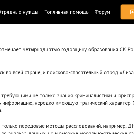
Отрядные нужды
Топливная помощь
Форум
т отмечает четырнадцатую годовщину образования СК Ро
ск во всей стране, и поисково-спасательный отряд «Лиз
 требующими не только знания криминалистики и юриспр
 информацию, нередко имеющую трагический характер. 
.
 только передовые методы расследований, например, Д
для анализа данных, но и высокие морально-этические к