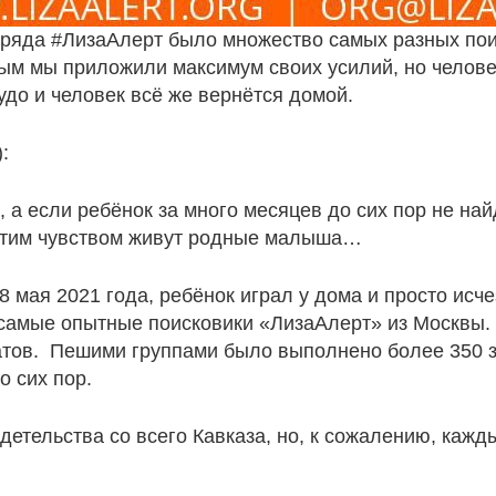
отряда
#ЛизаАлерт
было множество самых разных поис
торым мы приложили максимум своих усилий, но челове
удо и человек всё же вернётся домой.
:
 а если ребёнок за много месяцев до сих пор не на
 этим чувством живут родные малыша…
8 мая 2021 года, ребёнок играл у дома и просто исч
самые опытные поисковики «ЛизаАлерт» из Москвы.
тов.
Пешими группами было выполнено более 350 з
 сих пор.
етельства со всего Кавказа, но, к сожалению, кажды