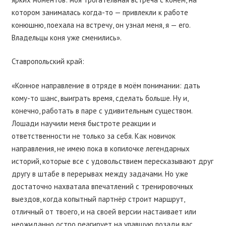
котором занималась когда-то — привлекли к работе
конюшню, поехала на встречу, он узнал меня, я — его.
Владельцы коня уже сменились».
Ставропольский край:
«Конное направление в отряде в моём понимании: дать
кому-то шанс, выиграть время, сделать больше. Ну и,
конечно, работать в паре с удивительным существом.
Лошади научили меня быстроте реакции и
ответственности не только за себя. Как новичок
направления, не имею пока в копилочке легендарных
историй, которые все с удовольствием пересказывают друг
другу в штабе в перерывах между задачами. Но уже
достаточно нахватала впечатлений с тренировочных
выездов, когда копытный партнёр строит маршрут,
отличный от твоего, и на своей версии настаивает или
неожиданно остро реагирует на упавшую позади вас