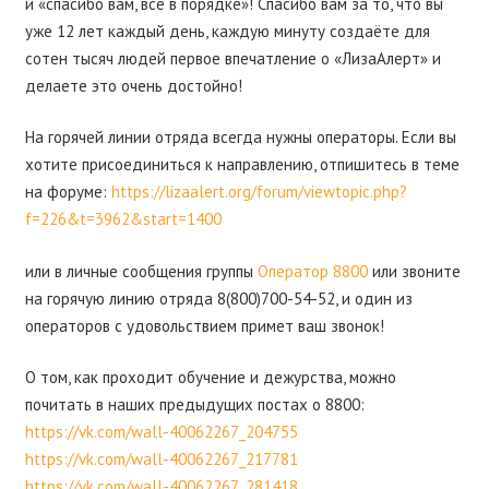
и «спасибо вам, всё в порядке»! Спасибо вам за то, что вы
уже 12 лет каждый день, каждую минуту создаёте для
сотен тысяч людей первое впечатление о «ЛизаАлерт» и
делаете это очень достойно!
На горячей линии отряда всегда нужны операторы. Если вы
хотите присоединиться к направлению, отпишитесь в теме
на форуме:
https://lizaalert.org/forum/viewtopic.php?
f=226&t=3962&start=1400
или в личные сообщения группы
Оператор 8800
или звоните
на горячую линию отряда 8(800)700-54-52, и один из
операторов с удовольствием примет ваш звонок!
О том, как проходит обучение и дежурства, можно
почитать в наших предыдущих постах о 8800:
https://vk.com/wall-40062267_204755
https://vk.com/wall-40062267_217781
https://vk.com/wall-40062267_281418