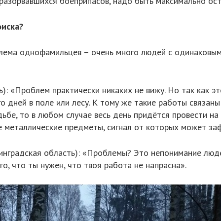
еразорвавшихся боеприпасов, надо быть максимально ос
оиска?
блема однофамильцев – очень много людей с одинаковым
): «Проблем практически никаких не вижу. Но так как эт
 дней в поле или лесу. К тому же такие работы связаны
ьбе, то в любом случае весь день придётся провести на
е металлические предметы, сигнал от которых может за
енинградская область): «Проблемы? Это непонимание люд
о, что ты нужен, что твоя работа не напрасна».