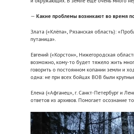
и окружающих. В земле ещё очень много н
—
Какие проблемы возникают во время п
Злата («Клёпа», Рязанская область): «Про
путаница».
Евгений («Корстон», Нижегородская область
возможно, кому-то будет тяжело жить много
говорить о постоянном копании земли и ход
одна: не при всех бойцах ВОВ были крупны
Елена («Афганец», г. Санкт-Петербург и Л
ответов из архивов. Помогает осознание тог