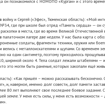
да он познакомился с НОМОПО «Курган» и с этого време
в войну и Сергей («Эфес», Тюменская область): «Мой инт
е №34, где при школе был отряд «Память сердца» — он с
раскопки в места, где во время Великой Отечественной 
в палаточном лагере две недели. У нас была карта с об
роненные солдаты, фрагменты техники, оружия или бое
ски велись с металлоискателями и щупами. Со временем 
рно на один сантиметр, поэтому приходилось прощупыва
0, шириной около 4. Тела солдат лежали штабелями — и
 что это могли быть раненые, которых закопали ещё жи
асть): «Как пришёл – можно рассказывать бесконечно. С
», и, наверное, именно долг совести, долг памяти застав
ее 80 лет выполняют свое последнее боевое задание. С
ей земле. У меня есть силы, у меня есть возможности –
ам».