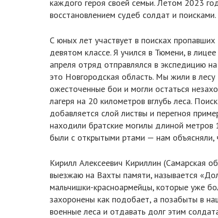
каждого героя своей семьи. Летом 2023 го
восстановлением судеб солдат и поисками.
С юных лет участвует в поисках пропавших 
девятом классе. Я учился в Тюмени, в лице
апреля отряд отправлялся в экспедицию на 
это Новгородская область. Мы жили в лесу 
ожесточенные бои и могли остаться незахо
лагеря на 20 километров вглубь леса. Пои
добавляется слой листвы и перегноя приме
находили братские могилы длиной метров 1
были с открытыми ртами — нам объясняли,
Кирилл Алексеевич Кириллин (Самарская обл
выезжаю на Вахты памяти, называется «Долг
мальчишки-красноармейцы, которые уже бол
захоронены как подобает, а позабыты в наш
военные леса и отдавать долг этим солдат