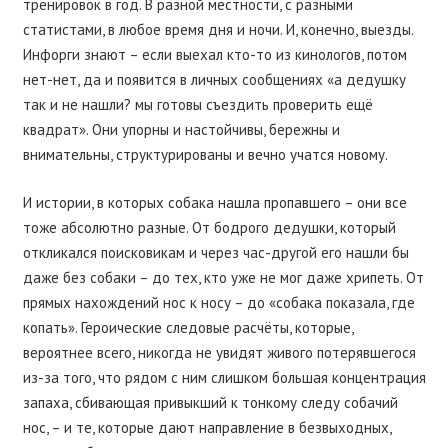
тренировок в год. В разной местности, с разными
статистами, в любое время дня и ночи. И, конечно, выезды.
Инфорги знают – если выехал кто-то из кинологов, потом
нет-нет, да и появится в личных сообщениях «а дедушку
так и не нашли? мы готовы съездить проверить ещё
квадрат». Они упорны и настойчивы, бережны и
внимательны, структурированы и вечно учатся новому.
И истории, в которых собака нашла пропавшего – они все
тоже абсолютно разные. От бодрого дедушки, который
откликался поисковикам и через час-другой его нашли бы
даже без собаки – до тех, кто уже не мог даже хрипеть. От
прямых нахождений нос к носу – до «собака показала, где
копать». Героические следовые расчёты, которые,
вероятнее всего, никогда не увидят живого потерявшегося
из-за того, что рядом с ним слишком большая концентрация
запаха, сбивающая привыкший к тонкому следу собачий
нос, – и те, которые дают направление в безвыходных,