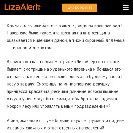
8 800 700 54 52
Как часто вы ошибаетесь в людях, глядя на внешний вид?
Наверняка было такое, что грозная на вид женщина
оказывается милейшей дамой, а тихий скромный дяденька
– тираном и деспотом…
В поисково-спасательном отряде «ЛизаАлерт» это тоже
бывает: смотришь на худенького паренька и боишься его
отправлять в лес – а он после прочёса по бурелому просит
новую задачу! Смотришь на миниатюрную девушку –
принцесса, красавица, ресницы длинные, волосы пышные,
откуда у неё могут быть силы, чтобы брать на задачи в
мокром лесу или управлять целым подразделением?
А она, оказывается, уже больше двух лет руководит одним
из самых сложных и ответственных направлений –