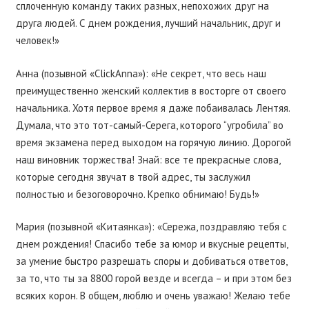
сплоченную команду таких разных, непохожих друг на
друга людей. С днем рождения, лучший начальник, друг и
человек!»
Анна (позывной «ClickAnna»): «Не секрет, что весь наш
преимущественно женский коллектив в восторге от своего
начальника. Хотя первое время я даже побаивалась Лентяя.
Думала, что это тот-самый-Серега, которого “угробила” во
время экзамена перед выходом на горячую линию. Дорогой
наш виновник торжества! Знай: все те прекрасные слова,
которые сегодня звучат в твой адрес, ты заслужил
полностью и безоговорочно. Крепко обнимаю! Будь!»
Мария (позывной «Китаянка»): «Сережа, поздравляю тебя с
днем рождения! Спасибо тебе за юмор и вкусные рецепты,
за умение быстро разрешать споры и добиваться ответов,
за то, что ты за 8800 горой везде и всегда – и при этом без
всяких корон. В общем, люблю и очень уважаю! Желаю тебе