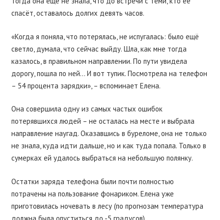
Тогда она ещё не знала, что до встречи с теми, кто её
спасёт, оставалось долгих девять часов.
«Когда я поняла, что потерялась, не испугалась: было ещё
светло, думала, что сейчас выйду. Шла, как мне тогда
казалось, в правильном направлении. По пути увидела
дорогу, пошла по ней… И вот тупик. Посмотрела на телефон
– 54 процента зарядки», – вспоминает Елена.
Она совершила одну из самых частых ошибок
потерявшихся людей – не осталась на месте и выбрала
направление наугад. Оказавшись в буреломе, она не только
не знала, куда идти дальше, но и как туда попала. Только в
сумерках ей удалось выбраться на небольшую полянку.
Остатки заряда телефона были почти полностью
потрачены на пользование фонариком. Елена уже
приготовилась ночевать в лесу (по прогнозам температура
должна была опуститься до -5 градусов).