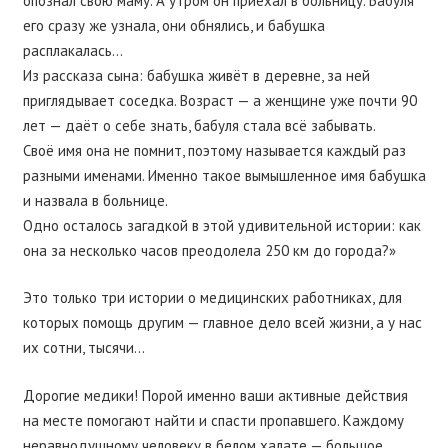
опознал свою маму. А утром он приехал в больницу. Бабуля
его сразу же узнала, они обнялись, и бабушка
расплакалась…
Из рассказа сына: бабушка живёт в деревне, за ней
приглядывает соседка. Возраст — а женщине уже почти 90
лет — даёт о себе знать, бабуля стала всё забывать.
Своё имя она не помнит, поэтому называется каждый раз
разными именами. Именно такое вымышленное имя бабушка
и назвала в больнице.
Одно осталось загадкой в этой удивительной истории: как
она за несколько часов преодолела 250 км до города?»
Это только три истории о медицинских работниках, для
которых помощь другим — главное дело всей жизни, а у нас
их сотни, тысячи…
Дорогие медики! Порой именно ваши активные действия
на месте помогают найти и спасти пропавшего. Каждому
неравнодушному человеку в белом халате — большое