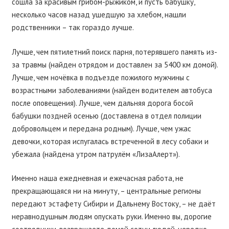
сошла за красивым грибом-рыжиком, и пусть бабушку,
несколько часов назад ушедшую за хлебом, нашли
родственники – так гораздо лучше.
Лучше, чем пятилетний поиск парня, потерявшего память из-
за травмы (найден отрядом и доставлен за 5400 км домой).
Лучше, чем ночёвка в подъезде пожилого мужчины с
возрастными заболеваниями (найден водителем автобуса
после оповещения). Лучше, чем дальняя дорога босой
бабушки поздней осенью (доставлена в отдел полиции
добровольцем и передана родным). Лучше, чем ужас
девочки, которая испугалась встреченной в лесу собаки и
убежала (найдена утром патрулём «ЛизаАлерт»).
Именно наша ежедневная и ежечасная работа, не
прекращающаяся ни на минуту, – центральные регионы
передают эстафету Сибири и Дальнему Востоку, – не даёт
неравнодушным людям опускать руки. Именно вы, дорогие