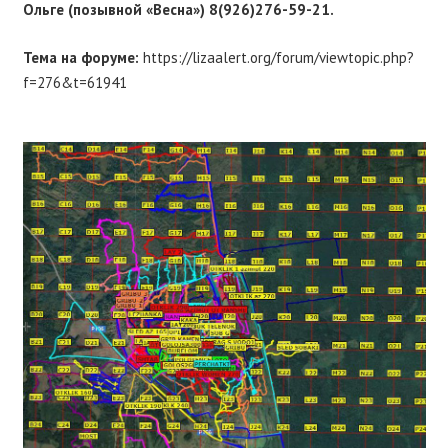
Ольге (позывной «Весна») 8(926)276-59-21.
Тема на форуме:
https://lizaalert.org/forum/viewtopic.php?
f=276&t=61941