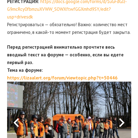
РЕГИСТРАЦИЯ:
https://docs.google.com/forms/d/1uGFdGJz-
G9mcRcy0fbmzuXVWW_SOWXftwfGGXmhd9SY/edit?
usp=drivesdk
Регистрироваться — обязательно! Важно: количество мест
ограничено, в какой-то момент регистрация будет закрыта.
Перед регистрацией внимательно прочтите весь
вводный текст на форуме — особенно, если вы едете
первый раз.
Тема на форуме:
https://lizaalert.org/forum/viewtopic.php?t=50446