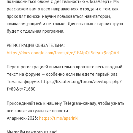
познакомиться ближе с деятельностью «ЛизаАлерт». Мы
расскажем вам о всех направлениях отряда и о том, как
проходят поиски, научим пользоваться навигатором,
компасом, рацией и не только. Для опытных старших групп
будет отдельная программа.
РЕГИСТРАЦИЯ ОБЯЗАТЕЛЬНА:
https://docs.google.com/forms/d/e/1FAIpQLSctyux9cqQA4..
Перед регистрацией внимательно прочтите весь вводный
текст на форуме — особенно если вы едете первый раз.
Тема на форуме: https://lizaalert.org/forum/viewtopic.php?
f=89&t=71680
Присоединяйтесь к нашему Telegram-каналу, чтобы узнать
все самые актуальные новости
Апаринок-2023:
https://t.me/aparinki
Мы ждём каждого из вас!