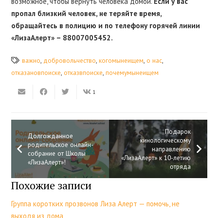
возможное, чтобы вернуть человека домой.
Если у вас
пропал близкий человек, не теряйте время,
обращайтесь в полицию и по телефону горячей линии
«ЛизаАлерт» – 88007005452.
важно
,
добровольчество
,
когомынеищем
,
о нас
,
отказановпоиске
,
отказвпоиске
,
почемумынеищем
1
Подарок
Долгожданное
кинологическому
родительское онлайн-
направлению
собрание от Школы
«ЛизаАлерт» к 10-летию
«ЛизаАлерт»!
отряда
Похожие записи
Группа коротких прозвонов Лиза Алерт — помочь, не
выходя из дома