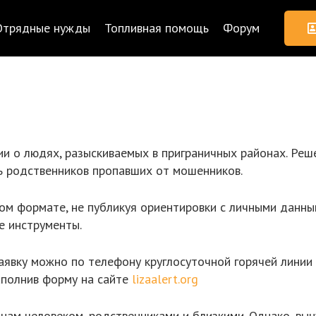
Отрядные нужды
Топливная помощь
Форум
 о людях, разыскиваемых в приграничных районах. Решен
ь родственников пропавших от мошенников.
ом формате, не публикуя ориентировки с личными данн
е инструменты.
заявку можно по телефону круглосуточной горячей лини
аполнив форму на сайте
lizaalert.org
ам человеком, родственниками и близкими. Однако, вы