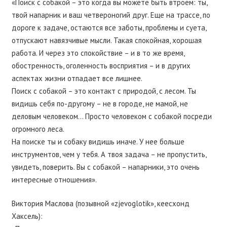
«Поиск с собакой – это когда вы можете быть втроем: ты,
твой напарник и ваш четвероногий друг. Еще на трассе, по
дороге к задаче, остаются все заботы, проблемы и суета,
отпускают навязчивые мысли. Такая спокойная, хорошая
работа. И через это спокойствие – и в то же время,
обостренность, оголенность восприятия – и в других
аспектах жизни отпадает все лишнее.
Поиск с собакой – это контакт с природой, с лесом. Ты
видишь себя по-другому – не в городе, не мамой, не
деловым человеком… Просто человеком с собакой посреди
огромного леса.
На поиске ты и собаку видишь иначе. У нее больше
инструментов, чем у тебя. А твоя задача – не пропустить,
увидеть, поверить. Вы с собакой – напарники, это очень
интересные отношения».
Виктория Маслова (позывной «zjevoglotik», кеесхонд
Хаксель):