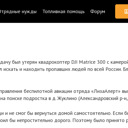
Отрядные нужды
Топливная помощь
Форум
адачу был утерян квадрокоптер DJI Matrice 300 с камер
 искать и находить пропавших людей по всей России. Бл
аправления беспилотной авиации отряда «ЛизаАлерт» вы
а поиске подростка в д. Жуклино (Александровский р-н,
и не смог бы вернуться домой самостоятельно. Если бы
тоил бы непростительно дорого. Поэтому было принято 