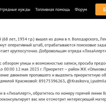
Отрядные нужды
Топливная помощь
Форум
68 лет, 1954 г.р.) вышел из дома в п. Володарского, Лен
ернут оперативный штаб, отрабатываются поисковые зада
тает круглосуточно. Добровольцам отряда «ЛизаАлерт»
а с обзором улицы и возможностью записи, просьба пред
 до 00:00 12 мая 2023 г. Приоритет – район ЖК «Ольховк
ление движения пропавшего и выделить приоритетную об
дмилой Красиковой: 89175396263, @Krasikova_Lyudmila 
си в «ЛизаАлерт», обратитесь по номеру горячей линии 
 проконсультирует вас или отсмотрит интересующий мате