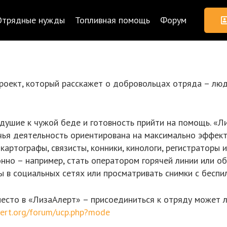
Отрядные нужды
Топливная помощь
Форум
проект, который расскажет о добровольцах отряда – люд
ушие к чужой беде и готовность прийти на помощь. «Ли
 чья деятельность ориентирована на максимально эффект
 картографы, связисты, конники, кинологи, регистраторы 
нно – например, стать оператором горячей линии или об
ы в социальных сетях или просматривать снимки с беспи
место в «ЛизаАлерт» – присоединиться к отряду может 
alert.org/forum/ucp.php?mode