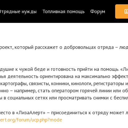
Отрядные нужды
Топливная помощь
Форум
проект, который расскажет о добровольцах отряда – люд
ушие к чужой беде и готовность прийти на помощь. «Ли
 чья деятельность ориентирована на максимально эффект
 картографы, связисты, конники, кинологи, регистраторы 
нно – например, стать оператором горячей линии или об
ы в социальных сетях или просматривать снимки с беспи
место в «ЛизаАлерт» – присоединиться к отряду может 
alert.org/forum/ucp.php?mode