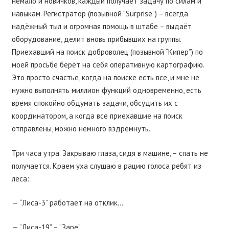
немало и новичков, каждый получает задачу по силам и
навыкам. Регистратор (позывной “Surprise”) – всегда
надёжный тыл и огромная помощь в штабе – выдаёт
оборудование, делит вновь прибывших на группы.
Приехавший на поиск доброволец (позывной “Кипер”) по
моей просьбе берёт на себя оперативную картографию.
Это просто счастье, когда на поиске есть все, и мне не
нужно выполнять миллион функций одновременно, есть
время спокойно обдумать задачи, обсудить их с
координатором, а когда все приехавшие на поиск
отправлены, можно немного вздремнуть.
Три часа утра. Закрываю глаза, сидя в машине, – спать не
получается. Краем уха слушаю в рацию голоса ребят из
леса:
— “Лиса-3” работает на отклик…
— “Лиса-19” – “Заре”…