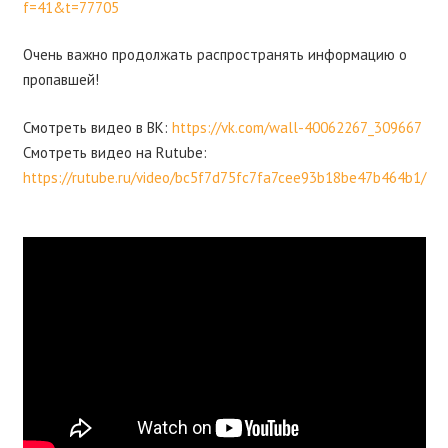
f=41&t=77705
Очень важно продолжать распространять информацию о
пропавшей!
Смотреть видео в ВК:
https://vk.com/wall-40062267_309667
Смотреть видео на Rutube:
https://rutube.ru/video/bc5f7d75fc7fa7cee93b18be47b464b1/