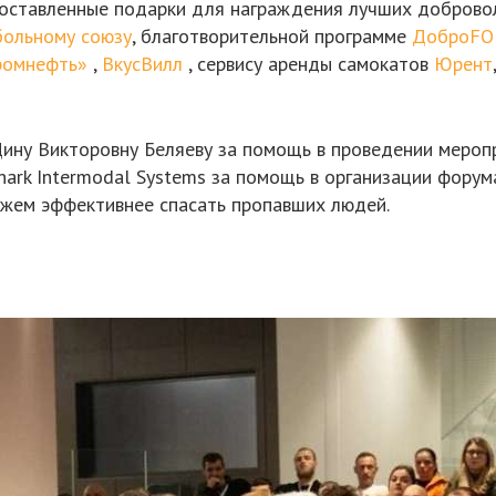
доставленные подарки для награждения лучших добров
больному союзу
, благотворительной программе
ДоброF
ромнефть»
,
ВкусВилл
, сервису аренды самокатов
Юрент
ину Викторовну Беляеву за помощь в проведении мероп
ark Intermodal Systems за помощь в организации форум
жем эффективнее спасать пропавших людей.