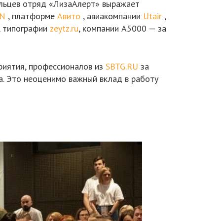
ольцев отряд «ЛизаАлерт» выражает
ON
, платформе
Авито
, авиакомпании
Utair
,
, типографии
zeytz.ru
, компании А5000 — за
риятия, профессионалов из
SBTG.RU
за
а. Это неоценимо важный вклад в работу