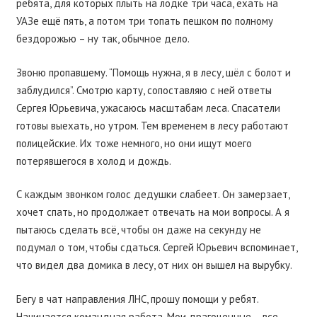
ребята, для которых плыть на лодке три часа, ехать на
УАЗе ещё пять, а потом три топать пешком по полному
бездорожью – ну так, обычное дело.
Звоню пропавшему. “Помощь нужна, я в лесу, шёл с болот и
заблудился”. Смотрю карту, сопоставляю с ней ответы
Сергея Юрьевича, ужасаюсь масштабам леса. Спасатели
готовы выехать, но утром. Тем временем в лесу работают
полицейские. Их тоже немного, но они ищут моего
потерявшегося в холод и дождь.
С каждым звонком голос дедушки слабеет. Он замерзает,
хочет спать, но продолжает отвечать на мои вопросы. А я
пытаюсь сделать всё, чтобы он даже на секунду не
подумал о том, чтобы сдаться. Сергей Юрьевич вспоминает,
что видел два домика в лесу, от них он вышел на вырубку.
Бегу в чат направления ЛНС, прошу помощи у ребят.
Начинается командная работа. Мои драгоценные – все