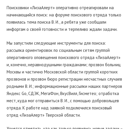
Поисковики «ЛизаАлерт» оперативно отреагировали на
начинающийся поиск: на форуме поискового отряда только
появилась тема поиска В. И., а ребята уже сообщали
инфоргам о своей готовности и терпеливо ждали задачи.
Мы запустили следующие инструменты для поиска:
рассылка ориентировок по социальным сетям группой
оперативного оповещения поискового отряда «ЛизаАлерт»
и, конечно, неравнодушными гражданами; прозвон больниц
Москвы и частично Московской области группой коротких
прозвонов и прозвон бюро регистрации несчастных случаев
родными В. И.; информационные рассылки наших партнеров
Яндекс Go, СДЭК, МегаФон, ВкусВилл, Гисметео; отработка
мест, куда мог отправиться В. И., с помощью добровольцев
отряда. К работе над заявкой подключился поисковый
отряд «ЛизаАлерт» Тверской области.
Хочется отметить, что как только появились новые задачи –