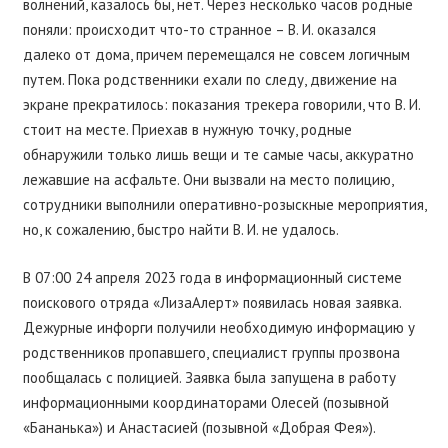
волнений, казалось бы, нет. Через несколько часов родные
поняли: происходит что-то странное – В. И. оказался
далеко от дома, причем перемещался не совсем логичным
путем. Пока родственники ехали по следу, движение на
экране прекратилось: показания трекера говорили, что В. И.
стоит на месте. Приехав в нужную точку, родные
обнаружили только лишь вещи и те самые часы, аккуратно
лежавшие на асфальте. Они вызвали на место полицию,
сотрудники выполнили оперативно-розыскные мероприятия,
но, к сожалению, быстро найти В. И. не удалось.
В 07:00 24 апреля 2023 года в информационный системе
поискового отряда «ЛизаАлерт» появилась новая заявка.
Дежурные инфорги получили необходимую информацию у
родственников пропавшего, специалист группы прозвона
пообщалась с полицией. Заявка была запущена в работу
информационными координаторами Олесей (позывной
«Бананька») и Анастасией (позывной «Добрая Фея»).