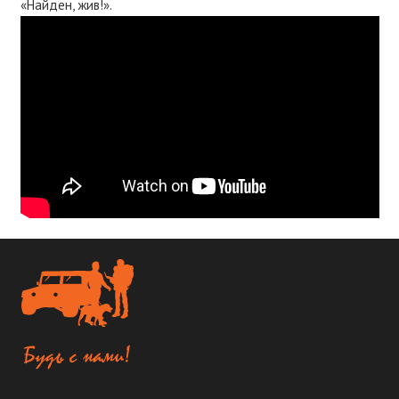
«Найден, жив!».