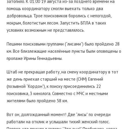
затопило. К 01:00 19 августа из-за позднего времени на
помощь координатору смогли выехать только два
добровольца. Трое поисковиков боролись с непогодой,
мокрым, болотистым лесом. Запустить БПЛА в таких
условиях возможным не представлялось.
Пешими поисковыми группами (“лисами”) было пройдено 28
км. Все близлежащие населëнные пункты были оповещены о
пропаже Ирины Геннадьевны.
Штаб не прекращал работу, на смену координатору в тот
же день приехал старший на месте (СНМ) Евгений
(позывной “Кордон”), к поиску присоединились 22
поисковика, 3 кинолога. Совместно с МЧС и местными
жителями было пройдено 58 км.
Вот он, долгожданный момент! Две “лисы” по очереди
работали на отклик и услышали тихий женский голос.
Первое, что пришло в голову: “Это она!” Пробираясь через