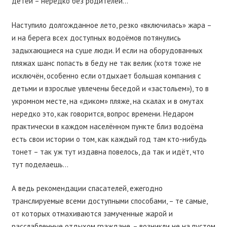
детей – нередко без родителей…
Наступило долгожданное лето, резко «включилась» жара –
и на берега всех доступных водоёмов потянулись
задыхающиеся на суше люди. И если на оборудованных
пляжах шанс попасть в беду не так велик (хотя тоже не
исключён, особенно если отдыхает большая компания с
детьми и взрослые увлечены беседой и «застольем»), то в
укромном месте, на «диком» пляже, на скалах и в омутах
нередко это, как говорится, вопрос времени. Недаром
практически в каждом населённом пункте близ водоёма
есть свои истории о том, как каждый год там кто-нибудь
тонет – так уж тут издавна повелось, да так и идёт, что
тут поделаешь…
А ведь рекомендации спасателей, ежегодно
транслируемые всеми доступными способами, – те самые,
от которых отмахиваются замученные жарой и
расслабленные отдыхом граждане, – возникли не на пустом