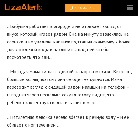
8 800 700 54 52
…Бабушка работает в огороде и не отрывает взгляд от
внука, который играет рядом. Она на минуту отвлеклась на
сорняки и не увидела, как внук подтащил скамеечку к бочке
для дождевой воды и наклонился над ней, чтобы
посмотреть, что там…
…Молодая мама сидит с дочкой на морском пляже. Ветрено,
большие волны, поэтому они сегодня не купаются. Мама
переводит взгляд с сидящей рядом малышки на телефон –
и, подняв через несколько секунд голову, видит, что
ребёнка захлестнула волна и тащит в море…
…Пятилетняя девочка весело вбегает в речную воду – и её
сбивает с ног течением…