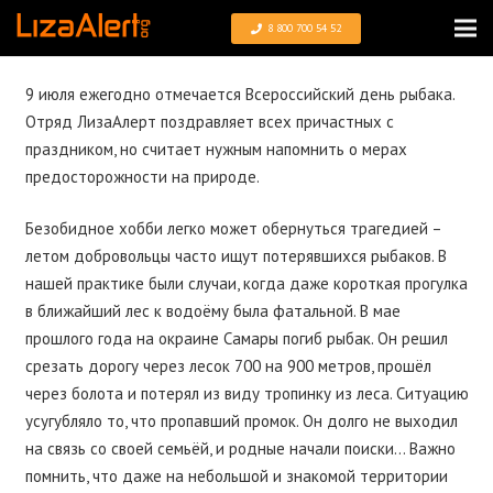
8 800 700 54 52
9 июля ежегодно отмечается Всероссийский день рыбака.
Отряд ЛизаАлерт поздравляет всех причастных с
праздником, но считает нужным напомнить о мерах
предосторожности на природе.
Безобидное хобби легко может обернуться трагедией –
летом добровольцы часто ищут потерявшихся рыбаков. В
нашей практике были случаи, когда даже короткая прогулка
в ближайший лес к водоёму была фатальной. В мае
прошлого года на окраине Самары погиб рыбак. Он решил
срезать дорогу через лесок 700 на 900 метров, прошёл
через болота и потерял из виду тропинку из леса. Ситуацию
усугубляло то, что пропавший промок. Он долго не выходил
на связь со своей семьёй, и родные начали поиски… Важно
помнить, что даже на небольшой и знакомой территории