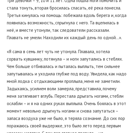
три девочки – 9, 10 и 11 лет. Одна пошла ноги помочить и
стала тонуть, вторая бросилась спасать, её река понесла.
Третья кинулась на помощь: побежала вдоль берега и, когда
появилась возможность, спрыгнула с него. Та вцепилась в
неё, и вместе утонули, так следователи рассказали.
Плавать не умели. Находили их каждый день по одной…».
«Я сама в семь лет чуть не утонула. Плавала, хотела
сорвать кувшинку, потянула – и ноги запутались в стеблях.
Чем больше отбивалась и пыталась выплыть, тем сильнее
запутывалась и уходила глубже под воду. Увидела, как надо
мной лодка с отдыхающими проплыла, меня не заметили.
Задыхаясь, усилием воли замерла, представила, почему
меня затягивает вглубь. Перестала дрыгать ногами, стебли
ослабли – и я на одних руках выплыла. Очень боялась в этот
момент невольно дрыгнуть ногами и снова запутаться –
запаса воздуха уже не было, я теряла сознание. До сих пор
поражаюсь своей выдержке, это было лето перед первым