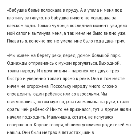
«Бабушка бельё полоскала в пруду. А я упала и меня под
плотину затянуло, но бабушка ничего не услышала за
плеском воды. Только чудом, в последний момент, увидела
мой сапог и вытянула меня, а так меня не было видно уже.
Плавать я, конечно же, не умела, мне было года два-три».
«Мы живём на берегу реки, перед домом большой парк.
Однажды отправились с мужем прогуляться. Выходной,
толпы народу. И вдруг видим – паренёк лет двух-трёх
быстро и уверенно топает прямо к реке. Она в том месте
ничем не огорожена. Поскольку народу много, сложно
определить, один ребёнок или со взрослыми. Мы
оглядывались, потом муж подхватил малыша на руки, стали
орать: чей ребёнок? Никто не признался, тут и другие люди
начали подходить. Мальчишка, кстати, не испугался
совершенно. Короче говоря, общими усилиями родителей мы
нашли. Они были метрах в пятистах, шли в