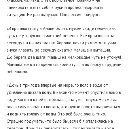
классом, малявка. С тех пор главное правило – не
паниковать, взять себя в руки и проанализировать
ситуацию. Не раз выручало. Профессия – хирург».
«В прошлом году в Анапе были с мужем свидетелями, как
чуть не утонул шестилетний ребёнок. Всё произошло за
секунду на наших глазах. Хорошо, почти рядом дед учил
внука плавать, за секунду схватил малыша и вытащил.
До берега два шага! Малыш на мелководье чуть не утонул!
Мамаша же в это время спокойно гуляла по пирсу с грудным
ребёнком».
«Дочь в три года впервые на море, по пояс в воде от
удивления лизала воду. В какой-то момент опустила лицо в
воду. Когда я к ней подбежала, она уже тонула. Не смогла
она в силу возраста понять, что нужно просто выпрямиться
и поднять голову от воды. Это всё было очень тихо.
Страшно подумать, что было бы, если б я отвлеклась на
телефон. Дочь так перепугалась, что без жилета к воде