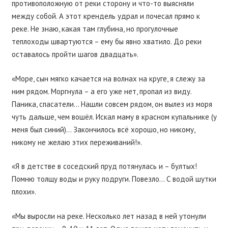
противоположную от реки сторону и что-то выясняли
между собой. А этот крендель удрал и почесал прямо к
реке. Не знаю, какая там глубина, но прогулочные
теплоходы швартуются – ему бы явно хватило. До реки
оставалось пройти шагов двадцать».
«Море, сын мягко качается на волнах на круге, я слежу за
ним рядом. Моргнула – а его уже нет, пропал из виду.
Паника, спасатели… Нашли совсем рядом, он вылез из моря
чуть дальше, чем вошёл. Искал маму в красном купальнике (у
меня был синий)… Закончилось всё хорошо, но никому,
никому не желаю этих переживаний!».
«Я в детстве в соседский пруд потянулась и – бултых!
Помню толщу воды и руку подруги. Повезло… С водой шутки
плохи».
«Мы выросли на реке. Несколько лет назад в ней утонули