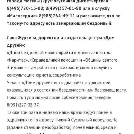
города Москвы (круглосуточная диспетчерская —
8(495)720-15-08; 8(499)357-01-80 или в службу
«Милосердие» 8(985)764-49-11 и расскажите, что по
такому-то адресу есть замерзающий бездомный.
Лана Журкина, директор и создатель центра «Дом
друзей»:
«Днём бездомный может прийти в дневные центры
«Каритас», «Справедливой помощи» и «Общины святого
Эгидия» — там работают психологи, можно получить
консультацию юриста, соцработника.
У нас в «Доме друзей» есть два приюта для людей,
оказавшихся в состоянии бездомности или беспомощности.
Попасть туда можно после собеседования, телефон
8(991)227-03-37.
Также три раза в неделю наши врачи ведут приём в
здравпункте по адресу Нижний Сусальный переулок, 4а
(здание станции дезобработки), понедельник, среда и