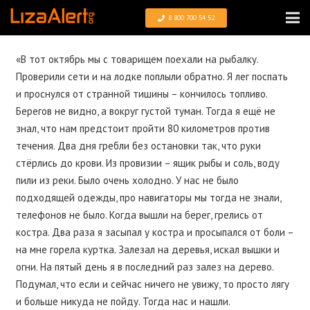
8 800 700 54 52
«В тот октябрь мы с товарищем поехали на рыбалку.
Проверили сети и на лодке поплыли обратно. Я лег поспать
и проснулся от странной тишины – кончилось топливо.
Берегов не видно, а вокруг густой туман. Тогда я ещё не
знал, что нам предстоит пройти 80 километров против
течения. Два дня гребли без остановки так, что руки
стёрлись до крови. Из провизии – ящик рыбы и соль, воду
пили из реки. Было очень холодно. У нас не было
подходящей одежды, про навигаторы мы тогда не знали,
телефонов не было. Когда вышли на берег, грелись от
костра. Два раза я засыпал у костра и просыпался от боли –
на мне горела куртка. Залезал на деревья, искал вышки и
огни. На пятый день я в последний раз залез на дерево.
Подумал, что если и сейчас ничего не увижу, то просто лягу
и больше никуда не пойду. Тогда нас и нашли.