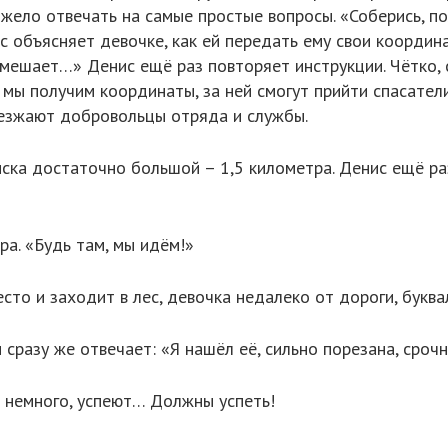
яжело отвечать на самые простые вопросы. «Соберись, п
 объясняет девочке, как ей передать ему свои координа
ь мешает…» Денис ещё раз повторяет инструкции. Чётко, 
мы получим координаты, за ней смогут прийти спасатели.
ыезжают добровольцы отряда и службы.
иска достаточно большой – 1,5 километра. Денис ещё ра
ра. «Будь там, мы идём!»
то и заходит в лес, девочка недалеко от дороги, буква
н сразу же отвечает: «Я нашёл её, сильно порезана, сро
м немного, успеют… Должны успеть!