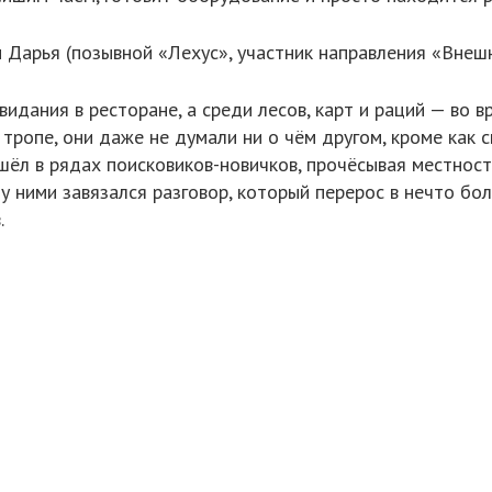
 Дарья (позывной «Лехус», участник направления «Внешни
видания в ресторане, а среди лесов, карт и раций — во 
а тропе, они даже не думали ни о чём другом, кроме как с
 шёл в рядах поисковиков-новичков, прочёсывая местнос
у ними завязался разговор, который перерос в нечто бо
.