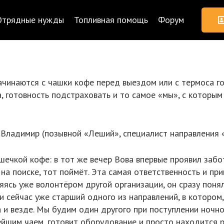
Отрядные нужды
Топливная помощь
Форум
чинаются с чашки кофе перед выездом или с термоса го
а, готовность подстраховать и то самое «мы», с которым 
 Владимир (позывной «Леший», специалист направления «
шечкой кофе: в тот же вечер Вова впервые проявил забо
на поиске, тот поймёт. Эта самая ответственность и при
ляясь уже волонтёром другой организации, он сразу поня
и сейчас уже старший одного из направлений, в котором, 
 и везде. Мы будим один другого при поступлении ночно
нейшим чаем, готовит оборудование и просто находится 