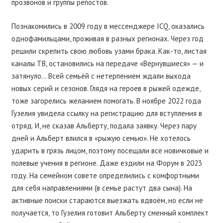
прозвонов и группы репостов.
Познакомились в 2009 году в мессенджере ICQ, оказались
однофамильцами, проживая в разных регионах. Через год
решили скрепить свою любовь узами брака. Как-то, листая
каналы ТВ, остановились на передаче «Вернувшиеся» — и
затянуло… Всей семьёй с нетерпением ждали выхода
новых серий и сезонов. Глядя на героев в рыжей одежде,
тоже загорелись желанием помогать. В ноябре 2022 года
Гузелия увидела ссылку на регистрацию для вступления в
отряд. И, не сказав Альберту, подала заявку. Через пару
дней и Альберт влился в «рыжую семью». Не хотелось
ударить в грязь лицом, поэтому посещали все новичковые и
полевые учения в регионе. Даже ездили на Форум в 2023
году. На семейном совете определились с комфортными
для себя направлениями (в семье растут два сына). На
активные поиски стараются выезжать вдвоём, но если не
получается, то Гузелия готовит Альберту сменный комплект