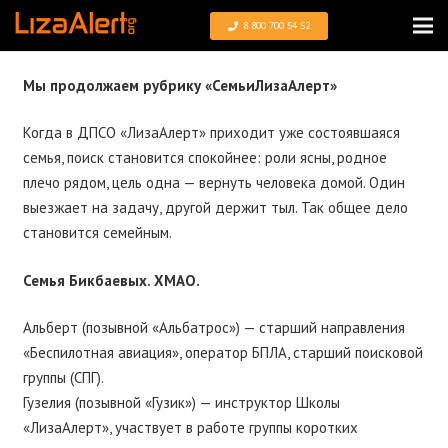
8 800 700 54 52
Мы продолжаем рубрику «СемьиЛизаАлерт»
Когда в ДПСО «ЛизаАлерт» приходит уже состоявшаяся
семья, поиск становится спокойнее: роли ясны, родное
плечо рядом, цель одна — вернуть человека домой. Один
выезжает на задачу, другой держит тыл. Так общее дело
становится семейным.
Семья Бикбаевых. ХМАО.
Альберт (позывной «Альбатрос») — старший направления
«Беспилотная авиация», оператор БПЛА, старший поисковой
группы (СПГ).
Гузелия (позывной «Гузик») — инструктор Школы
«ЛизаАлерт», участвует в работе группы коротких