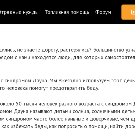
Отрядные нужды
Топливная помощь
Форум
дились, не знаете дорогу, растерялись? Большинство узн
рядом с нами находятся люди, для которых самостоятел
с синдромом Дауна. Мы ежегодно используем этот день 
о человека помогут предотвратить беду.
 около 50 тысяч человек разного возраста с синдромом 
омом Дауна называют детьми солнца, солнечными детьми
тим синдромом часто более наивные и доверчивые, чем др
я, как избежать беды, как попросить о помощи, найти дор