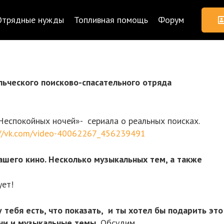
Отрядные нужды
Топливная помощь
Форум
льческого поисково-спасательного отряда
еспокойных ночей»- сериала о реальных поисках.
://vk.com/video-40062267_456239491
нашего кино. Несколько музыкальных тем, а также
ует!
 тебя есть, что показать, и ты хотел бы подарить это
сни и музыкальные темы.
Обсудим.