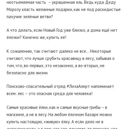
неотъемлемая часть
– украшенная ель. Ведь куда Деду
Морозу класть желанные подарки, как не под раскидистые
пахучие зелёные ветви?
А что делать, если Новый Год уже близко, а дома ещё нет
ёлочки? Конечно же, купить её!
К сожалению, так считают далеко не все… Некоторые
считают, что лучше срубить красавицу в лесу, забывая о
том, что, во-первых, это незаконно, а во-вторых, не
безопасно для жизни.
Поисково-спасательный отряд #ЛизаАлерт напоминает
всем: лес – это опасная среда для человека!
Самые красивые ёлки, как и самые вкусные грибы – в
магазине, а не в лесу. На любом ёлочном базаре можно
купить настоящую, «живую» ёлку. А если дело не в
аутентичности, а в том, что это дешевле, то помните, что