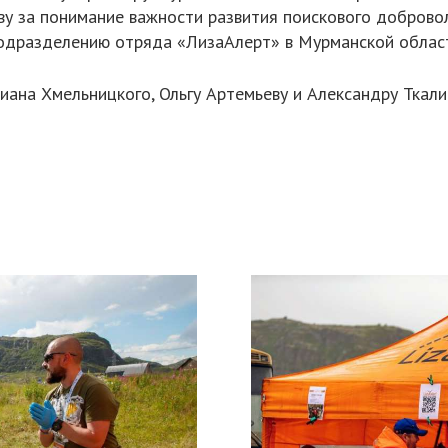
ву за понимание важности развития поискового добровол
одразделению отряда «ЛизаАлерт» в Мурманской облас
ана Хмельницкого, Ольгу Артемьеву и Александру Ткали