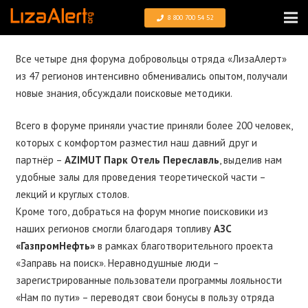
8 800 700 54 52
Все четыре дня форума добровольцы отряда «ЛизаАлерт»
из 47 регионов интенсивно обменивались опытом, получали
новые знания, обсуждали поисковые методики.
Всего в форуме приняли участие приняли более 200 человек,
которых с комфортом разместил наш давний друг и
партнёр –
АZIMUT Парк Отель Переславль
, выделив нам
удобные залы для проведения теоретической части –
лекций и круглых столов.
Кроме того, добраться на форум многие поисковики из
наших регионов смогли благодаря топливу
АЗС
«ГазпромНефть»
в рамках благотворительного проекта
«Заправь на поиск». Неравнодушные люди –
зарегистрированные пользователи программы лояльности
«Нам по пути» – переводят свои бонусы в пользу отряда