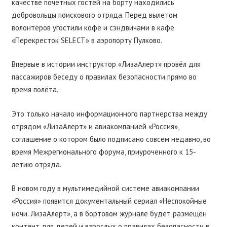
качестве почётных гостей на борту находились
добровольцы поискового отряда. Перед вылетом
волонтёров угостили кофе и сэндвичами в кафе
«Перекресток SELECT» в аэропорту Пулково.
Впервые в истории инструктор «ЛизаАлерт» провёл для
пассажиров беседу о правилах безопасности прямо во
время полёта.
Это только начало информационного партнерства между
отрядом «ЛизаАлерт» и авиакомпанией «Россия»,
соглашение о котором было подписано совсем недавно, во
время Межрегионального форума, приуроченного к 15-
летию отряда.
В новом году в мультимедийной системе авиакомпании
«Россия» появится документальный сериал «Неспокойные
ночи. ЛизаАлерт», а в бортовом журнале будет размещён
контент для детей и взрослых о правилах безопасности в