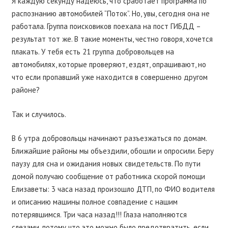
Я каждую секунду надеюсь, что сработает программа по
распознанию автомобилей “Поток”. Но, увы, сегодня она не
работала. Группа поисковиков поехала на пост ГИБДД –
результат тот же. В такие моменты, честно говоря, хочется
плакать. У тебя есть 21 группа добровольцев на
автомобилях, которые проверяют, ездят, опрашивают, но
что если пропавший уже находится в совершенно другом
районе?
Так и случилось.
В 6 утра добровольцы начинают разъезжаться по домам.
Ближайшие районы мы объездили, обошли и опросили. Беру
паузу для сна и ожидания новых свидетельств. По пути
домой получаю сообщение от работника скорой помощи
Елизаветы: 3 часа назад произошло ДТП, по ФИО водителя
и описанию машины полное совпадение с нашим
потерявшимся. Три часа назад!!! Глаза наполняются
слезами, потому что это можно было предотвратить, если