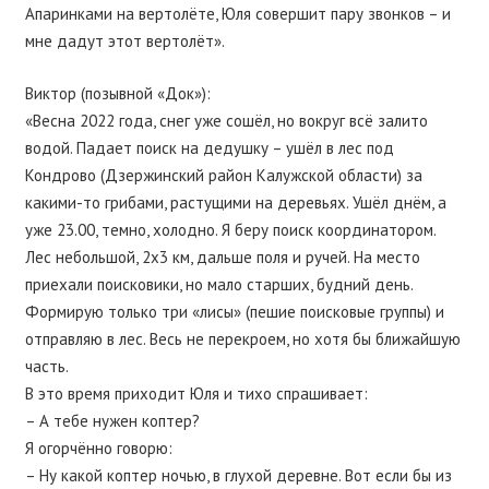
Апаринками на вертолёте, Юля совершит пару звонков – и
мне дадут этот вертолёт».
Виктор (позывной «Док»):
«Весна 2022 года, снег уже сошёл, но вокруг всё залито
водой. Падает поиск на дедушку – ушёл в лес под
Кондрово (Дзержинский район Калужской области) за
какими-то грибами, растущими на деревьях. Ушёл днём, а
уже 23.00, темно, холодно. Я беру поиск координатором.
Лес небольшой, 2х3 км, дальше поля и ручей. На место
приехали поисковики, но мало старших, будний день.
Формирую только три «лисы» (пешие поисковые группы) и
отправляю в лес. Весь не перекроем, но хотя бы ближайшую
часть.
В это время приходит Юля и тихо спрашивает:
– А тебе нужен коптер?
Я огорчённо говорю:
– Ну какой коптер ночью, в глухой деревне. Вот если бы из