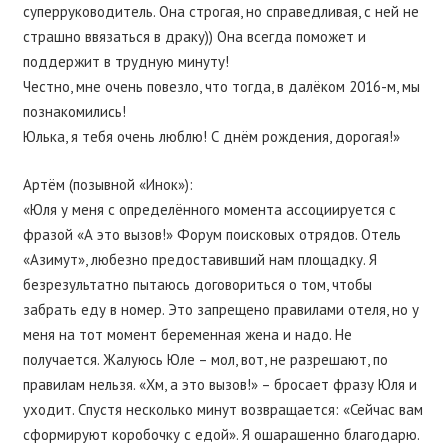
суперруководитель. Она строгая, но справедливая, с ней не
страшно ввязаться в драку)) Она всегда поможет и
поддержит в трудную минуту!
Честно, мне очень повезло, что тогда, в далёком 2016-м, мы
познакомились!
Юлька, я тебя очень люблю! С днём рождения, дорогая!»
Артём (позывной «Инок»):
«Юля у меня с определённого момента ассоциируется с
фразой «А это вызов!» Форум поисковых отрядов. Отель
«Азимут», любезно предоставивший нам площадку. Я
безрезультатно пытаюсь договориться о том, чтобы
забрать еду в номер. Это запрещено правилами отеля, но у
меня на тот момент беременная жена и надо. Не
получается. Жалуюсь Юле – мол, вот, не разрешают, по
правилам нельзя. «Хм, а это вызов!» – бросает фразу Юля и
уходит. Спустя несколько минут возвращается: «Сейчас вам
сформируют коробочку с едой». Я ошарашенно благодарю.