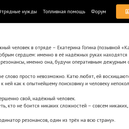
Отрядные нужды
Топливная помощь
Форум
ный человек в отряде – Екатерина Гогина (позывной «К
обрым сердцем: именно в её надёжных руках находятся 
резонансы, именно она, будучи оперативным дежурным 
е слово просто невозможно. Катю любят, ей восхищаютс
 к ней как к опытнейшему поисковику и человеку непоко
вершенно свой, надёжный человек.
меть, кто не боится никаких сложностей – совсем никаки
динатор резонансов, один из трёх на всю страну».