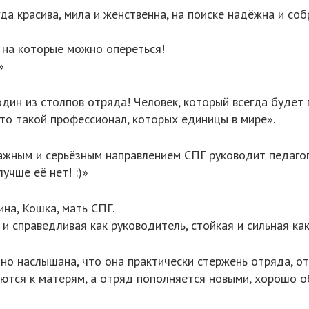
да красива, мила и женственна, на поиске надёжна и собр
и, на которые можно опереться!
»
один из столпов отряда! Человек, который всегда будет
это такой профессионал, которых единицы в мире».
ажным и серьёзным направлением СПГ руководит педагог,
лучше её нет! :)»
на, Кошка, мать СПГ.
и справедливая как руководитель, стойкая и сильная как
 но наслышана, что она практически стержень отряда, от
аются к матерям, а отряд пополняется новыми, хорошо 